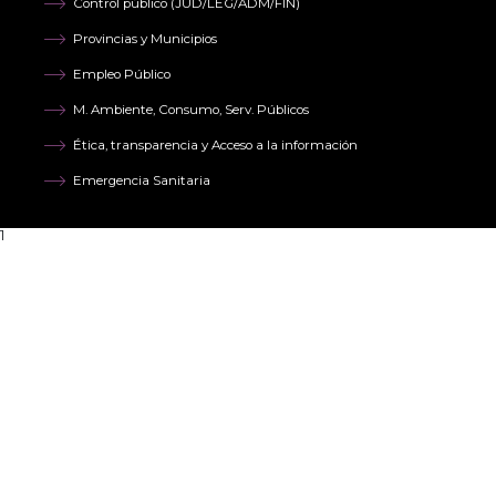
Control público (JUD/LEG/ADM/FIN)
Provincias y Municipios
Empleo Público
M. Ambiente, Consumo, Serv. Públicos
Ética, transparencia y Acceso a la información
Emergencia Sanitaria
1