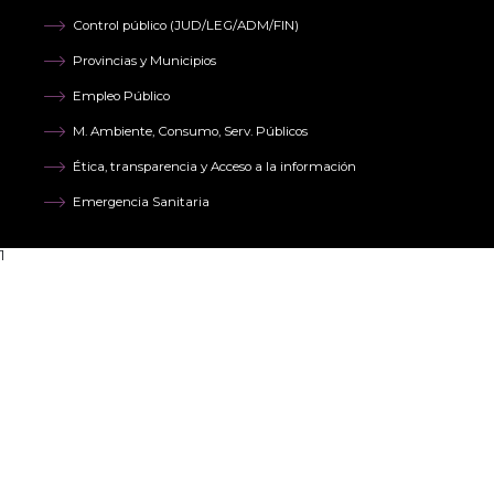
Control público (JUD/LEG/ADM/FIN)
Provincias y Municipios
Empleo Público
M. Ambiente, Consumo, Serv. Públicos
Ética, transparencia y Acceso a la información
Emergencia Sanitaria
1