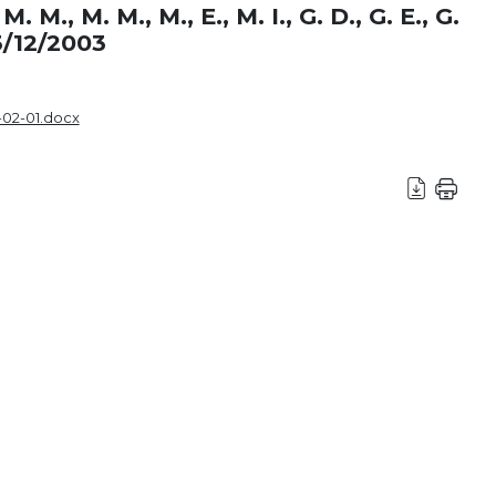
. M., M. M., M., E., M. I., G. D., G. E., G.
23/12/2003
-02-01.docx